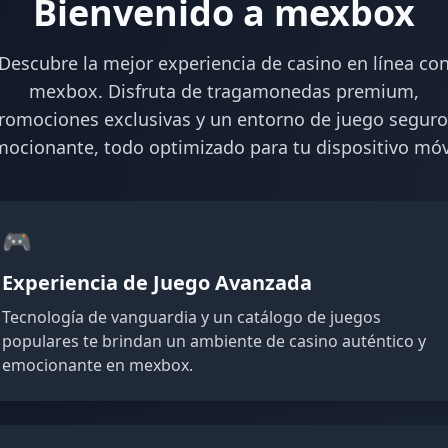
Bienvenido a mexbox
/2026 JuanD*** recibio bono 450 MXN 🎉
/2026 Gae*** pego el jackpot de 140,000 MXN 🎰
/2026 Kar*** pego el jackpot de 237,000 MXN 🚀
Descubre la mejor experiencia de casino en línea co
/2026 JuanDa*** recibio bono 1,500 MXN 🎉
mexbox. Disfruta de tragamonedas premium,
/2026 JuanF*** gano 5,500 MXN 🏆
romociones exclusivas y un entorno de juego seguro
/2026 JuanJ*** recibio reembolso 1,100 MXN 🔄
ocionante, todo optimizado para tu dispositivo móv
/2026 Gael*** retiro exitoso 3,600 MXN ✅
/2026 Rena*** gano 15,500 MXN 🔥
/2026 JuanFe*** recibio reembolso 1,280 MXN 💵
/2026 Alo*** gano 32,000 MXN 🔥
🎮
/2026 JuanCa*** recibio reembolso 200 MXN 🔄
/2026 JuanFer*** retiro exitoso 4,300 MXN 💸
Experiencia de Juego Avanzada
/2026 Ange*** retiro exitoso 14,000 MXN 🏦
Tecnología de vanguardia y un catálogo de juegos
/2026 Kare*** recibio bono 550 MXN 🎉
populares te brindan un ambiente de casino auténtico y
/2026 Angel*** gano 30,500 MXN 🏆
emocionante en mexbox.
/2026 Seb*** retiro exitoso 1,900 MXN 🏦
/2026 JuanJo*** retiro exitoso 800 MXN 💸
/2026 JuanAl*** gano 10,500 MXN 💰
/2026 Karen*** pego el jackpot de 57,000 MXN 💥