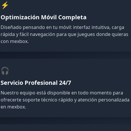
/2026 Mon*** gano 13,000 MXN 🏆
⚡
/2026 GaelGa*** retiro exitoso 1,400 MXN ✅
/2026 JuanAlej*** recibio reembolso 740 MXN 🎊
Optimización Móvil Completa
/2026 Renata*** retiro exitoso 8,900 MXN ✅
Diseñado pensando en tu móvil: interfaz intuitiva, carga
/2026 Abr*** gano 13,000 MXN 🏆
rápida y fácil navegación para que juegues donde quieras
con mexbox.
🎧
Servicio Profesional 24/7
Nuestro equipo está disponible en todo momento para
ofrecerte soporte técnico rápido y atención personalizada
en mexbox.