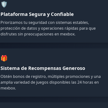
🛡️
/2026 Alan*** retiro exitoso 11,600 MXN 🏦
/2026 GaelG*** pego el jackpot de 156,000 MXN 🎰
Plataforma Segura y Confiable
/2026 Seba*** gano 29,500 MXN 💰
/2026 Alon*** retiro exitoso 6,000 MXN 🏦
Priorizamos tu seguridad con sistemas estables,
/2026 AngelL*** recibio reembolso 460 MXN 💵
protección de datos y operaciones rápidas para que
/2026 Sebas*** gano 23,000 MXN 💰
disfrutes sin preocupaciones en mexbox.
/2026 JuanL*** gano 27,000 MXN 🔥
/2026 JuanSo*** retiro exitoso 7,800 MXN 🏦
/2026 JuanAle*** gano 17,500 MXN 🔥
/2026 Nat*** recibio bono 1,350 MXN ✨
🎁
/2026 Renat*** gano 12,500 MXN 🔥
Sistema de Recompensas Generoso
/2026 Alons*** pego el jackpot de 111,000 MXN 🚀
/2026 KarenS*** gano 24,000 MXN 🔥
Obtén bonos de registro, múltiples promociones y una
/2026 JuanAn*** gano 16,500 MXN 💰
amplia variedad de juegos disponibles las 24 horas en
/2026 JuanSof*** retiro exitoso 800 MXN 🏦
mexbox.
/2026 Kev*** recibio bono 650 MXN ✨
/2026 Kevi*** pego el jackpot de 77,000 MXN 💥
/2026 Sebast*** recibio bono 1,550 MXN 🎉