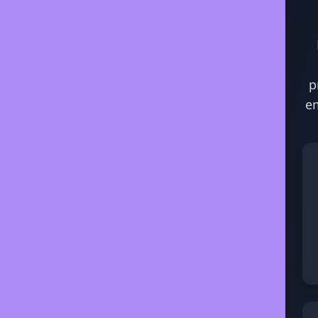
29/06
29/06
29/06
29/06
29/06
p
29/06
em
29/06
29/06
29/06
29/06
29/06
29/06
29/06
29/06
29/06
29/06
29/06
29/06
29/06