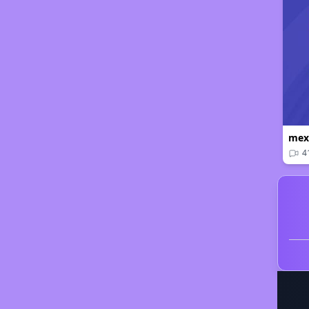
mexb
4
29/06
29/06
29/06
29/06
29/06
29/06
29/06
29/06